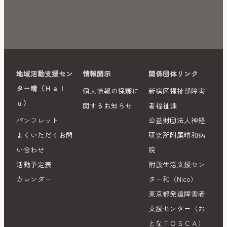
地域活動支援セン
情報開示
関係団体リンク
ター晴（Ｈａｌ
個人情報の保護に
新宿区福祉部障害
ｕ）
関するお知らせ
者福祉課
パンフレット
公益財団法人神経
よくいただくお問
研究所附属晴和病
い合わせ
院
活動予定表
附設生活支援セン
カレンダー
ター和（Nico）
東京都発達障害者
支援センター（お
となＴＯＳＣＡ）